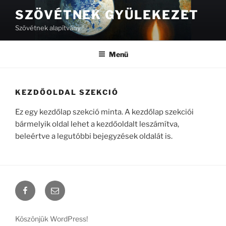
Tartalomhoz
SZÖVÉTNEK GYÜLEKEZET
Szövétnek alapítvány
Menü
KEZDŐOLDAL SZEKCIÓ
Ez egy kezdőlap szekció minta. A kezdőlap szekciói
bármelyik oldal lehet a kezdőoldalt leszámítva,
beleértve a legutóbbi bejegyzések oldalát is.
Facebook
Email
Köszönjük WordPress!