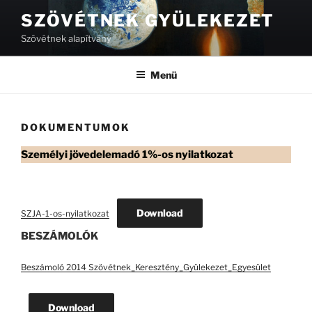
Tartalomhoz
SZÖVÉTNEK GYÜLEKEZET
Szövétnek alapítvány
Menü
DOKUMENTUMOK
Személyi jövedelemadó 1%-os nyilatkozat
Download
SZJA-1-os-nyilatkozat
BESZÁMOLÓK
Beszámoló 2014 Szövétnek_Keresztény_Gyülekezet_Egyesület
Download